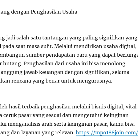
ang dengan Penghasilan Usaha
 jadi salah satu tantangan yang paling signifikan yang
i pada saat masa sulit. Melalui mendirikan usaha digital,
bangun sumber pendapatan baru yang dapat berfungs
hutang. Penghasilan dari usaha ini bisa menolong
anggung jawab keuangan dengan signifikan, selama
kan rencana yang benar untuk mengurusnya.
 hasil terbaik penghasilan melalui bisnis digital, vital
a ceruk pasar yang sesuai dan mengetahui keinginan
ui menganalisis arah serta keinginan pasar, kamu bisa
ang dan layanan yang relevan.
https://mpo188join.com/