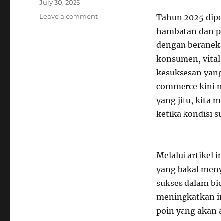
Posted
July 30, 2025
on
on
Leave a comment
Tahun 2025 dip
Tiga
hambatan dan pr
Aspek
dengan beraneka
Kunci
agar
konsumen, vital
Sukses
kesuksesan yan
Bisnis
commerce kini m
Digital
di
yang jitu, kita
tahun
ketika kondisi su
2025
Melalui artikel
yang bakal meny
sukses dalam bid
meningkatkan in
poin yang akan 