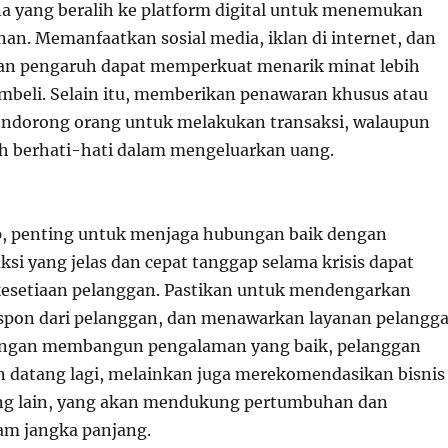
 yang beralih ke platform digital untuk menemukan
nan. Memanfaatkan sosial media, iklan di internet, dan
gan pengaruh dapat memperkuat menarik minat lebih
mbeli. Selain itu, memberikan penawaran khusus atau
endorong orang untuk melakukan transaksi, walaupun
ih berhati-hati dalam mengeluarkan uang.
p, penting untuk menjaga hubungan baik dengan
ksi yang jelas dan cepat tanggap selama krisis dapat
esetiaan pelanggan. Pastikan untuk mendengarkan
spon dari pelanggan, dan menawarkan layanan pelangg
engan membangun pengalaman yang baik, pelanggan
n datang lagi, melainkan juga merekomendasikan bisnis
ng lain, yang akan mendukung pertumbuhan dan
am jangka panjang.