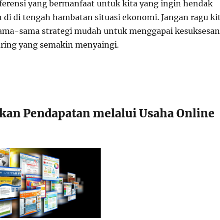
referensi yang bermanfaat untuk kita yang ingin hendak
i di tengah hambatan situasi ekonomi. Jangan ragu ki
 sama-sama strategi mudah untuk menggapai kesuksesan
aring yang semakin menyaingi.
an Pendapatan melalui Usaha Online