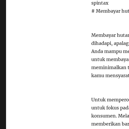
spintax
# Membayar hut
Membayar hutang
dihadapi, apalag
Anda mampu mem
untuk membayar 
meminimalkan t
kamu mensyarat
Untuk memperoleh
untuk fokus pad
konsumen. Melal
memberikan bar