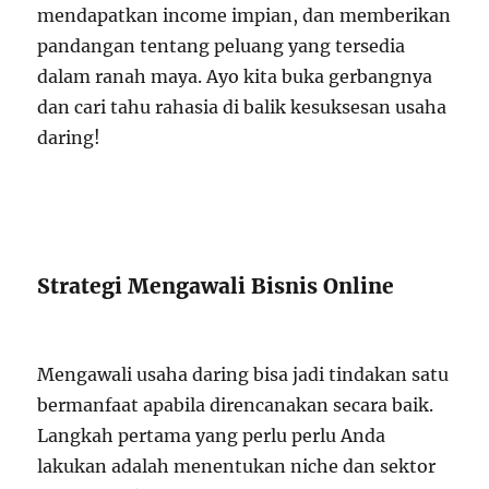
mendapatkan income impian, dan memberikan
pandangan tentang peluang yang tersedia
dalam ranah maya. Ayo kita buka gerbangnya
dan cari tahu rahasia di balik kesuksesan usaha
daring!
Strategi Mengawali Bisnis Online
Mengawali usaha daring bisa jadi tindakan satu
bermanfaat apabila direncanakan secara baik.
Langkah pertama yang perlu perlu Anda
lakukan adalah menentukan niche dan sektor