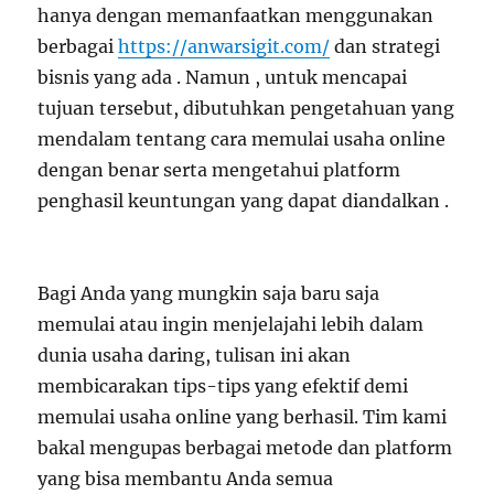
hanya dengan memanfaatkan menggunakan
berbagai
https://anwarsigit.com/
dan strategi
bisnis yang ada . Namun , untuk mencapai
tujuan tersebut, dibutuhkan pengetahuan yang
mendalam tentang cara memulai usaha online
dengan benar serta mengetahui platform
penghasil keuntungan yang dapat diandalkan .
Bagi Anda yang mungkin saja baru saja
memulai atau ingin menjelajahi lebih dalam
dunia usaha daring, tulisan ini akan
membicarakan tips-tips yang efektif demi
memulai usaha online yang berhasil. Tim kami
bakal mengupas berbagai metode dan platform
yang bisa membantu Anda semua