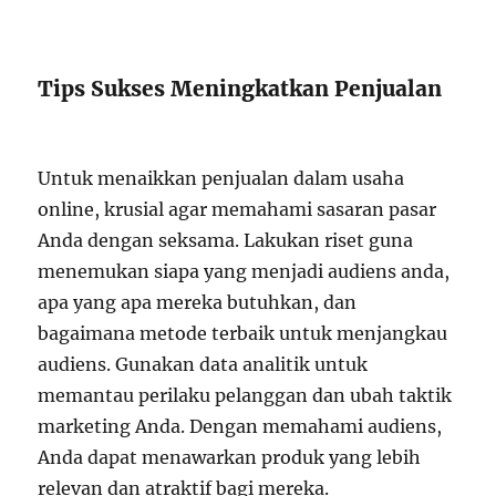
Tips Sukses Meningkatkan Penjualan
Untuk menaikkan penjualan dalam usaha
online, krusial agar memahami sasaran pasar
Anda dengan seksama. Lakukan riset guna
menemukan siapa yang menjadi audiens anda,
apa yang apa mereka butuhkan, dan
bagaimana metode terbaik untuk menjangkau
audiens. Gunakan data analitik untuk
memantau perilaku pelanggan dan ubah taktik
marketing Anda. Dengan memahami audiens,
Anda dapat menawarkan produk yang lebih
relevan dan atraktif bagi mereka.