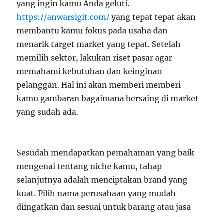
yang ingin kamu Anda geluti.
https://anwarsigit.com/
yang tepat tepat akan
membantu kamu fokus pada usaha dan
menarik target market yang tepat. Setelah
memilih sektor, lakukan riset pasar agar
memahami kebutuhan dan keinginan
pelanggan. Hal ini akan memberi memberi
kamu gambaran bagaimana bersaing di market
yang sudah ada.
Sesudah mendapatkan pemahaman yang baik
mengenai tentang niche kamu, tahap
selanjutnya adalah menciptakan brand yang
kuat. Pilih nama perusahaan yang mudah
diingatkan dan sesuai untuk barang atau jasa