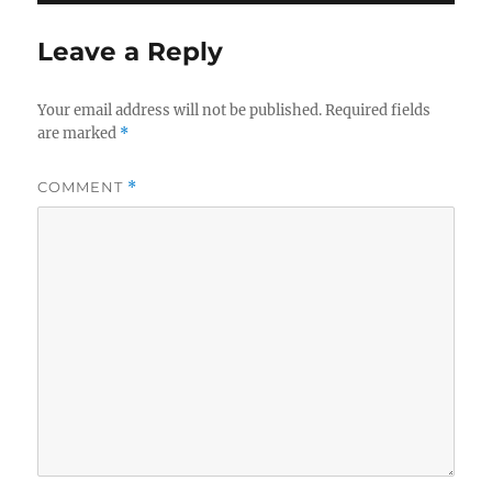
Leave a Reply
Your email address will not be published.
Required fields
are marked
*
COMMENT
*