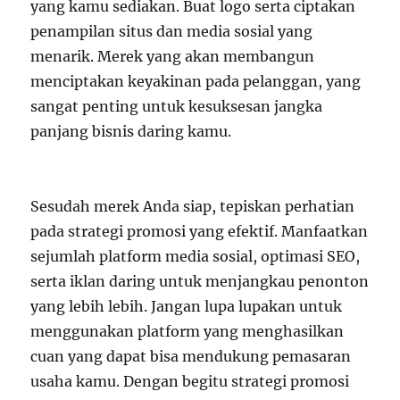
yang kamu sediakan. Buat logo serta ciptakan
penampilan situs dan media sosial yang
menarik. Merek yang akan membangun
menciptakan keyakinan pada pelanggan, yang
sangat penting untuk kesuksesan jangka
panjang bisnis daring kamu.
Sesudah merek Anda siap, tepiskan perhatian
pada strategi promosi yang efektif. Manfaatkan
sejumlah platform media sosial, optimasi SEO,
serta iklan daring untuk menjangkau penonton
yang lebih lebih. Jangan lupa lupakan untuk
menggunakan platform yang menghasilkan
cuan yang dapat bisa mendukung pemasaran
usaha kamu. Dengan begitu strategi promosi