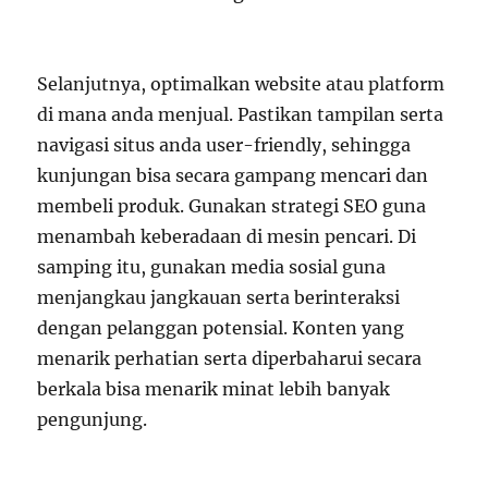
Selanjutnya, optimalkan website atau platform
di mana anda menjual. Pastikan tampilan serta
navigasi situs anda user-friendly, sehingga
kunjungan bisa secara gampang mencari dan
membeli produk. Gunakan strategi SEO guna
menambah keberadaan di mesin pencari. Di
samping itu, gunakan media sosial guna
menjangkau jangkauan serta berinteraksi
dengan pelanggan potensial. Konten yang
menarik perhatian serta diperbaharui secara
berkala bisa menarik minat lebih banyak
pengunjung.