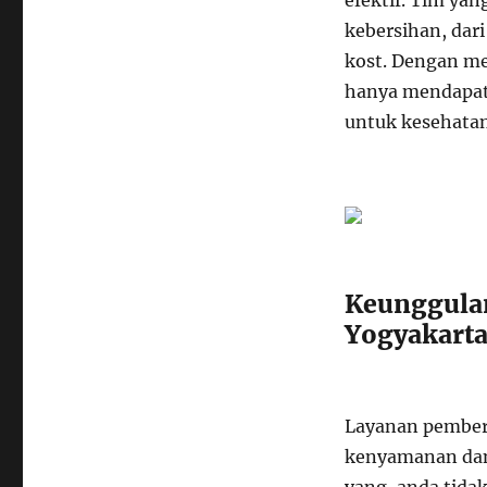
efektif. Tim ya
kebersihan, dar
kost. Dengan me
hanya mendapatk
untuk kesehata
Keunggulan
Yogyakart
Layanan pember
kenyamanan dan