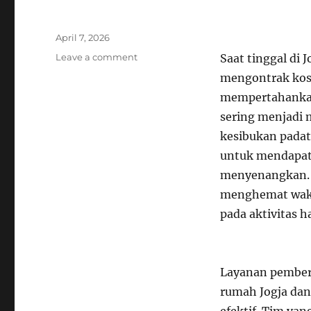
Posted
April 7, 2026
on
on
Leave a comment
Saat tinggal di
Jasa
mengontrak kost
Bersih
mempertahankan
Kost
Jogja:
sering menjadi 
Peluang
kesibukan padat.
Kenyamanan
untuk mendapat
yang
Sempurna
menyenangkan. 
Rumah
menghemat waktu
Anda
pada aktivitas h
Layanan pembers
rumah Jogja dan