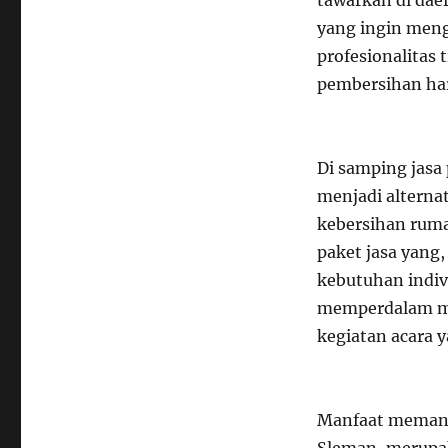
tawarkan di dae
yang ingin meng
profesionalitas
pembersihan hari
Di samping jasa
menjadi alterna
kebersihan ruma
paket jasa yang
kebutuhan indivi
memperdalam me
kegiatan acara y
Manfaat memanfa