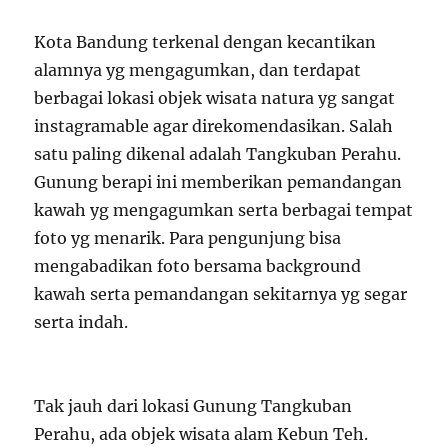
Kota Bandung terkenal dengan kecantikan
alamnya yg mengagumkan, dan terdapat
berbagai lokasi objek wisata natura yg sangat
instagramable agar direkomendasikan. Salah
satu paling dikenal adalah Tangkuban Perahu.
Gunung berapi ini memberikan pemandangan
kawah yg mengagumkan serta berbagai tempat
foto yg menarik. Para pengunjung bisa
mengabadikan foto bersama background
kawah serta pemandangan sekitarnya yg segar
serta indah.
Tak jauh dari lokasi Gunung Tangkuban
Perahu, ada objek wisata alam Kebun Teh.