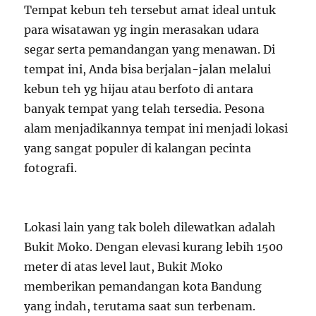
Tempat kebun teh tersebut amat ideal untuk
para wisatawan yg ingin merasakan udara
segar serta pemandangan yang menawan. Di
tempat ini, Anda bisa berjalan-jalan melalui
kebun teh yg hijau atau berfoto di antara
banyak tempat yang telah tersedia. Pesona
alam menjadikannya tempat ini menjadi lokasi
yang sangat populer di kalangan pecinta
fotografi.
Lokasi lain yang tak boleh dilewatkan adalah
Bukit Moko. Dengan elevasi kurang lebih 1500
meter di atas level laut, Bukit Moko
memberikan pemandangan kota Bandung
yang indah, terutama saat sun terbenam.