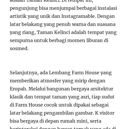
adalah Taman Kelinci. Di tempat ini,
pengunjung bisa menjumpai berbagai instalasi
artistik yang unik dan Instagramable. Dengan
latar belakang yang penuh warna dan suasana
yang riang, Taman Kelinci adalah tempat yang
sempurna untuk berbagi momen liburan di
sosmed.
Selanjutnya, ada Lembang Farm House yang
memberikan atmosfer yang mirip dengan
Eropah. Melalui bangunan bergaya arsitektur
klasik dan tempat taman yang asri, tiap sudut
di Farm House cocok untuk dipakai sebagai
latar belakang pengambilan gambar. K visitor
bisa bergaya di depan rumah mini, serta