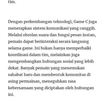
tim.
Dengan perkembangan teknologi, Game C juga
menerapkan sistem komunikasi yang canggih.
Melalui obrolan suara dan fungsi pesan instan,
pemain dapat berinteraksi secara langsung
selama game. Ini bukan hanya memperbaiki
koordinasi dalam tim, melainkan juga
mengembangkan hubungan sosial yang lebih
dekat. Banyak pemain yang menemukan
sahabat baru dan membentuk komunitas di
asing permainan, meneguhkan rasa
kebersamaan yang diciptakan oleh hubungan
ini.