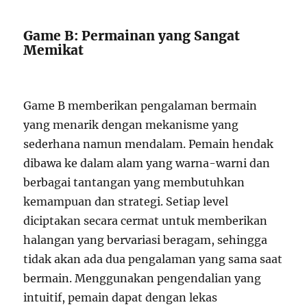
Game B: Permainan yang Sangat
Memikat
Game B memberikan pengalaman bermain
yang menarik dengan mekanisme yang
sederhana namun mendalam. Pemain hendak
dibawa ke dalam alam yang warna-warni dan
berbagai tantangan yang membutuhkan
kemampuan dan strategi. Setiap level
diciptakan secara cermat untuk memberikan
halangan yang bervariasi beragam, sehingga
tidak akan ada dua pengalaman yang sama saat
bermain. Menggunakan pengendalian yang
intuitif, pemain dapat dengan lekas