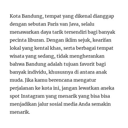
Kota Bandung, tempat yang dikenal dianggap
dengan sebutan Paris van Java, selalu
menawarkan daya tarik tersendiri bagi banyak
pecinta liburan. Dengan iklim sejuk, kearifan
lokal yang kental khas, serta berbagai tempat
wisata yang sedang, tidak mengherankan
bahwa Bandung adalah tujuan favorit bagi
banyak individu, khususnya di antara anak
muda. Jika kamu berencana mengatur
perjalanan ke kota ini, jangan lewatkan aneka
spot Instagram yang menarik yang bisa bisa
menjadikan jalur sosial media Anda semakin
menarik.