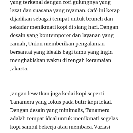
yang terkenal dengan roti gulungnya yang
lezat dan suasana yang nyaman. Café ini kerap
dijadikan sebagai tempat untuk brunch dan
sekadar menikmati kopi di siang hari. Dengan
desain yang kontemporer dan layanan yang
ramah, Union memberikan pengalaman
bersantai yang idealis bagi tamu yang ingin
menghabiskan waktu di tengah keramaian
Jakarta.
Jangan lewatkan juga kedai kopi seperti
Tanamera yang fokus pada butir kopi lokal.
Dengan desain yang minimalis, Tanamera
adalah tempat ideal untuk menikmati segelas
kopi sambil bekerja atau membaca. Variasi