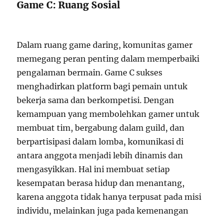
Game C: Ruang Sosial
Dalam ruang game daring, komunitas gamer
memegang peran penting dalam memperbaiki
pengalaman bermain. Game C sukses
menghadirkan platform bagi pemain untuk
bekerja sama dan berkompetisi. Dengan
kemampuan yang membolehkan gamer untuk
membuat tim, bergabung dalam guild, dan
berpartisipasi dalam lomba, komunikasi di
antara anggota menjadi lebih dinamis dan
mengasyikkan. Hal ini membuat setiap
kesempatan berasa hidup dan menantang,
karena anggota tidak hanya terpusat pada misi
individu, melainkan juga pada kemenangan