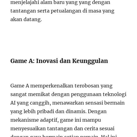
menjelajahi alam baru yang yang dengan
tantangan serta petualangan di masa yang
akan datang.
Game A: Inovasi dan Keunggulan
Game A memperkenalkan terobosan yang
sangat memikat dengan penggunaan teknologi
AI yang canggih, menawarkan sensasi bermain
yang lebih pribadi dan dinamis. Dengan
mekanisme adaptif, game ini mampu
menyesuaikan tantangan dan cerita sesuai