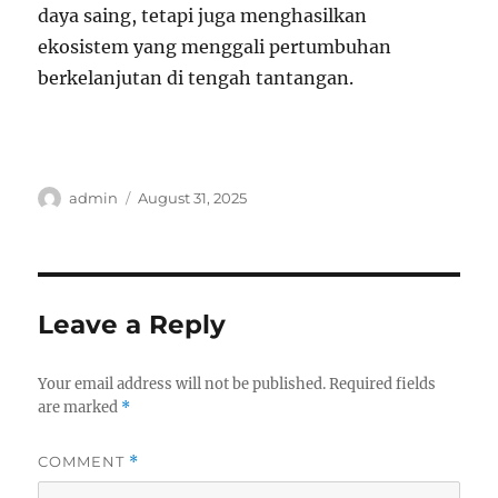
daya saing, tetapi juga menghasilkan
ekosistem yang menggali pertumbuhan
berkelanjutan di tengah tantangan.
Author
Posted
admin
August 31, 2025
on
Leave a Reply
Your email address will not be published.
Required fields
are marked
*
COMMENT
*