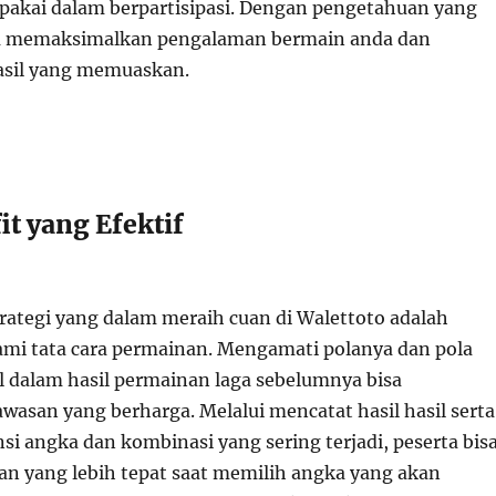
 pakai dalam berpartisipasi. Dengan pengetahuan yang
sa memaksimalkan pengalaman bermain anda dan
sil yang memuaskan.
it yang Efektif
trategi yang dalam meraih cuan di Walettoto adalah
i tata cara permainan. Mengamati polanya dan pola
 dalam hasil permainan laga sebelumnya bisa
asan yang berharga. Melalui mencatat hasil hasil serta
si angka dan kombinasi yang sering terjadi, peserta bis
an yang lebih tepat saat memilih angka yang akan