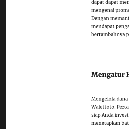
dapat dapat mem
mengenai promo
Dengan memanfa
mendapat penga
bertambahnya pe
Mengatur K
Mengelola dana 
Walettoto. Pert
siap Anda inves
menetapkan batas