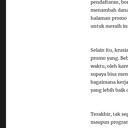
pendaftaran, bo
menambah dana 
halaman promo s
untuk meraih in
Selain itu, krus
promo yang. Beb
waktu, oleh kar
supaya bisa me
bagaimana kerja
yang lebih bai
Terakhir, tak se
maupun program