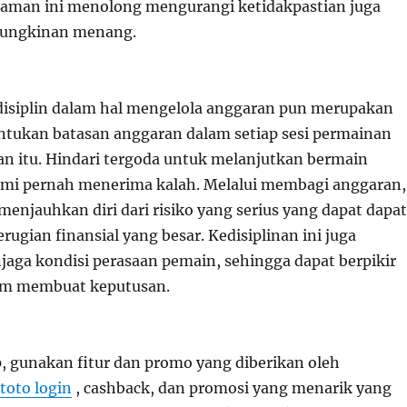
aman ini menolong mengurangi ketidakpastian juga
ngkinan menang.
 disiplin dalam hal mengelola anggaran pun merupakan
ntukan batasan anggaran dalam setiap sesi permainan
an itu. Hindari tergoda untuk melanjutkan bermain
ami pernah menerima kalah. Melalui membagi anggaran,
enjauhkan diri dari risiko yang serius yang dapat dapat
gian finansial yang besar. Kedisiplinan ini juga
aga kondisi perasaan pemain, sehingga dapat berpikir
lam membuat keputusan.
, gunakan fitur dan promo yang diberikan oleh
toto login
, cashback, dan promosi yang menarik yang