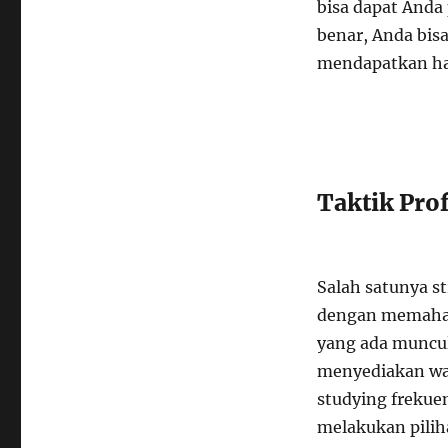
bisa dapat Anda
benar, Anda bi
mendapatkan ha
Taktik Prof
Salah satunya s
dengan memaham
yang ada muncul
menyediakan waw
studying frekuen
melakukan pilih