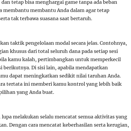
 dan tetap bisa menghargai game tanpa ada beban
juga membantu membantu Anda dalam agar tetap
erta tak terbawa suasana saat bertaruh.
rapkan taktik pengelolaan modal secara jelas. Contohnya,
ian khusus dari total seluruh dana pada setiap sesi
bila kamu kalah, pertimbangkan untuk memperkecil
si berikutnya. Di sisi lain, apabila mendapatkan
u dapat meningkatkan sedikit nilai taruhan Anda.
ra tertata ini memberi kamu kontrol yang lebih baik
pilihan yang Anda buat.
n lupa melakukan selalu mencatat semua aktivitas yang
an. Dengan cara mencatat keberhasilan serta kerugian,