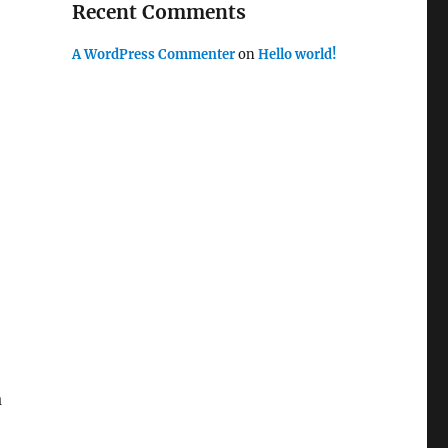
Recent Comments
A WordPress Commenter
on
Hello world!
a