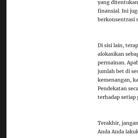
yang ditentukan
finansial. Ini 
berkonsentrasi s
Di sisi lain, te
alokasikan sebag
permainan. Apa
jumlah bet di se
kemenangan, kam
Pendekatan seca
terhadap setiap 
Terakhir, janga
Anda Anda lakuk