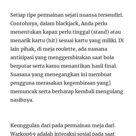
Setiap tipe permainan sejati nuansa tersendiri.
Contohnya, dalam blackjack, Anda perlu
menentukan kapan perlu tinggal (stand) atau
menarik kartu (hit) sesuai kartu yang miliki. Di
lain pihak, di meja roulette, ada suasana
antisipasi yang menggembirakan saat bola
berputar serta kamu menantikan hasil final.
Suasana yang menegangkan ini membuat
pengguna merasakan kegembiraan yang]
memuncak serta berharap kembali mengulang
nasibnya.
Keunggulan dari pada permainan meja dari
Warkop69 adalah interaksi sosial pada saat