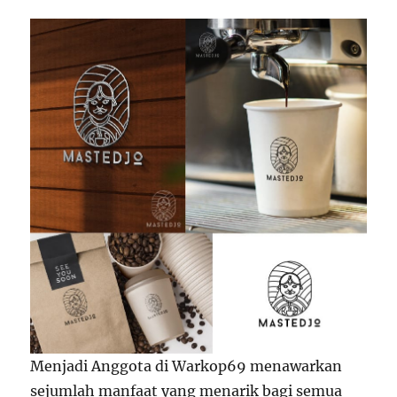
Menjadi Anggota di Warkop69 menawarkan
sejumlah manfaat yang menarik bagi semua