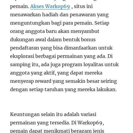
pemain.
Akses Warkop69
, situs ini
menawarkan hadiah dan penawaran yang
menguntungkan bagi para pemain. Setiap
orang anggota baru akan menyambut
dukungan awal dalam bentuk bonus
pendaftaran yang bisa dimanfaatkan untuk
eksplorasi berbagai permainan yang ada. Di
samping itu, ada juga program loyalitas untuk
anggota yang aktif, yang dapat mereka
menyerap reward yang semakin besar seiring
dengan setiap taruhan yang mereka lakukan.
Keuntungan selain itu adalah variasi
permainan yang tersedia. Di Warkop69,
pemain dapat menikmati beragam jenis