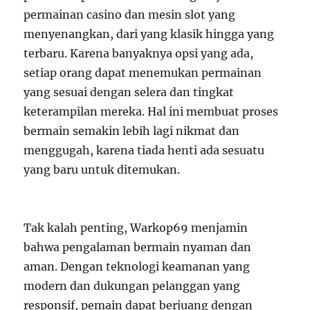
permainan casino dan mesin slot yang
menyenangkan, dari yang klasik hingga yang
terbaru. Karena banyaknya opsi yang ada,
setiap orang dapat menemukan permainan
yang sesuai dengan selera dan tingkat
keterampilan mereka. Hal ini membuat proses
bermain semakin lebih lagi nikmat dan
menggugah, karena tiada henti ada sesuatu
yang baru untuk ditemukan.
Tak kalah penting, Warkop69 menjamin
bahwa pengalaman bermain nyaman dan
aman. Dengan teknologi keamanan yang
modern dan dukungan pelanggan yang
responsif, pemain dapat berjuang dengan