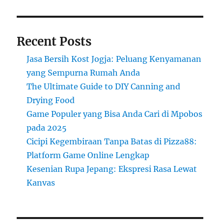
Recent Posts
Jasa Bersih Kost Jogja: Peluang Kenyamanan
yang Sempurna Rumah Anda
The Ultimate Guide to DIY Canning and
Drying Food
Game Populer yang Bisa Anda Cari di Mpobos
pada 2025
Cicipi Kegembiraan Tanpa Batas di Pizza88:
Platform Game Online Lengkap
Kesenian Rupa Jepang: Ekspresi Rasa Lewat
Kanvas