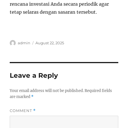
rencana investasi Anda secara periodik agar
tetap selaras dengan sasaran tersebut.
Author
Posted
admin
August 22, 2025
on
Leave a Reply
Your email address will not be published.
Required fields
are marked
*
COMMENT
*