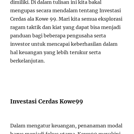
dimiliki. Di dalam tulisan ini kita bakal
mengupas secara mendalam tentang Investasi
Cerdas ala Kowe 99. Mari kita semua eksplorasi
ragam taktik dan kiat yang dapat bisa menjadi
panduan bagi beberapa pengusaha serta
investor untuk mencapai keberhasilan dalam
hal keuangan yang lebih terukur serta
berkelanjutan.
Investasi Cerdas Kowe99
Dalam mengatur keuangan, penanaman modal