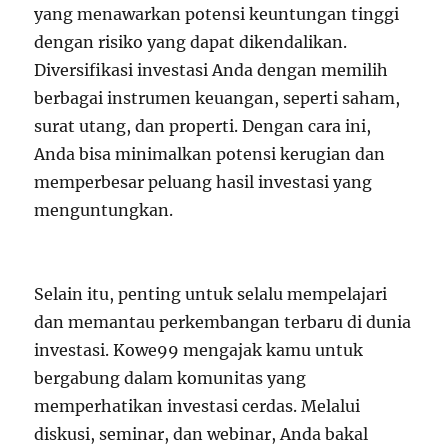
yang menawarkan potensi keuntungan tinggi
dengan risiko yang dapat dikendalikan.
Diversifikasi investasi Anda dengan memilih
berbagai instrumen keuangan, seperti saham,
surat utang, dan properti. Dengan cara ini,
Anda bisa minimalkan potensi kerugian dan
memperbesar peluang hasil investasi yang
menguntungkan.
Selain itu, penting untuk selalu mempelajari
dan memantau perkembangan terbaru di dunia
investasi. Kowe99 mengajak kamu untuk
bergabung dalam komunitas yang
memperhatikan investasi cerdas. Melalui
diskusi, seminar, dan webinar, Anda bakal