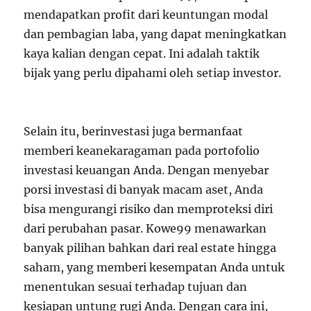
mendapatkan profit dari keuntungan modal
dan pembagian laba, yang dapat meningkatkan
kaya kalian dengan cepat. Ini adalah taktik
bijak yang perlu dipahami oleh setiap investor.
Selain itu, berinvestasi juga bermanfaat
memberi keanekaragaman pada portofolio
investasi keuangan Anda. Dengan menyebar
porsi investasi di banyak macam aset, Anda
bisa mengurangi risiko dan memproteksi diri
dari perubahan pasar. Kowe99 menawarkan
banyak pilihan bahkan dari real estate hingga
saham, yang memberi kesempatan Anda untuk
menentukan sesuai terhadap tujuan dan
kesiapan untung rugi Anda. Dengan cara ini,