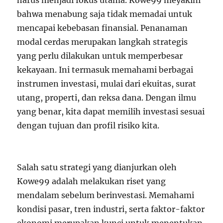
harus menjadi fokus utama. Kowe99 meyakini
bahwa menabung saja tidak memadai untuk
mencapai kebebasan finansial. Penanaman
modal cerdas merupakan langkah strategis
yang perlu dilakukan untuk memperbesar
kekayaan. Ini termasuk memahami berbagai
instrumen investasi, mulai dari ekuitas, surat
utang, properti, dan reksa dana. Dengan ilmu
yang benar, kita dapat memilih investasi sesuai
dengan tujuan dan profil risiko kita.
Salah satu strategi yang dianjurkan oleh
Kowe99 adalah melakukan riset yang
mendalam sebelum berinvestasi. Memahami
kondisi pasar, tren industri, serta faktor-faktor