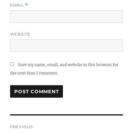
EMAIL
*
WEBSITE
Save my name, email, and website in this browser for
the next time I comment.
Post
PREVIOUS