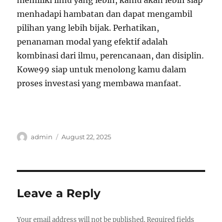
memiliki ilmu yang lebih, kamu akan lebih siap
menhadapi hambatan dan dapat mengambil
pilihan yang lebih bijak. Perhatikan,
penanaman modal yang efektif adalah
kombinasi dari ilmu, perencanaan, dan disiplin.
Kowe99 siap untuk menolong kamu dalam
proses investasi yang membawa manfaat.
Author
Posted
admin
August 22, 2025
on
Leave a Reply
Your email address will not be published.
Required fields