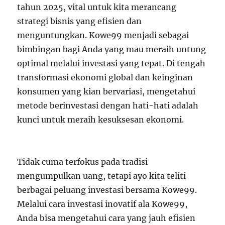
tahun 2025, vital untuk kita merancang
strategi bisnis yang efisien dan
menguntungkan. Kowe99 menjadi sebagai
bimbingan bagi Anda yang mau meraih untung
optimal melalui investasi yang tepat. Di tengah
transformasi ekonomi global dan keinginan
konsumen yang kian bervariasi, mengetahui
metode berinvestasi dengan hati-hati adalah
kunci untuk meraih kesuksesan ekonomi.
Tidak cuma terfokus pada tradisi
mengumpulkan uang, tetapi ayo kita teliti
berbagai peluang investasi bersama Kowe99.
Melalui cara investasi inovatif ala Kowe99,
Anda bisa mengetahui cara yang jauh efisien