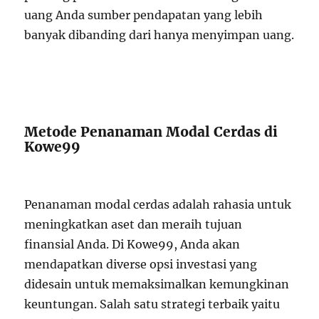
uang Anda sumber pendapatan yang lebih
banyak dibanding dari hanya menyimpan uang.
Metode Penanaman Modal Cerdas di
Kowe99
Penanaman modal cerdas adalah rahasia untuk
meningkatkan aset dan meraih tujuan
finansial Anda. Di Kowe99, Anda akan
mendapatkan diverse opsi investasi yang
didesain untuk memaksimalkan kemungkinan
keuntungan. Salah satu strategi terbaik yaitu