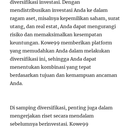
diversifikasi investasi. Dengan
mendistribusikan investasi Anda ke dalam
ragam aset, misalnya kepemilikan saham, surat
utang, dan real estat, Anda dapat mengurangi
risiko dan memaksimalkan kesempatan
keuntungan. Kowe99 memberikan platform
yang memudahkan Anda dalam melakukan
diversifikasi ini, sehingga Anda dapat
menentukan kombinasi yang tepat
berdasarkan tujuan dan kemampuan ancaman
Anda.
Di samping diversifikasi, penting juga dalam
mengerjakan riset secara mendalam
sebelumnya berinvestasi. Kowe99