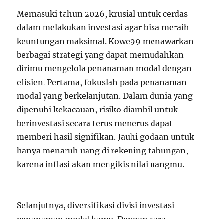
Memasuki tahun 2026, krusial untuk cerdas
dalam melakukan investasi agar bisa meraih
keuntungan maksimal. Kowe99 menawarkan
berbagai strategi yang dapat memudahkan
dirimu mengelola penanaman modal dengan
efisien. Pertama, fokuslah pada penanaman
modal yang berkelanjutan. Dalam dunia yang
dipenuhi kekacauan, risiko diambil untuk
berinvestasi secara terus menerus dapat
memberi hasil signifikan. Jauhi godaan untuk
hanya menaruh uang di rekening tabungan,
karena inflasi akan mengikis nilai uangmu.
Selanjutnya, diversifikasi divisi investasi