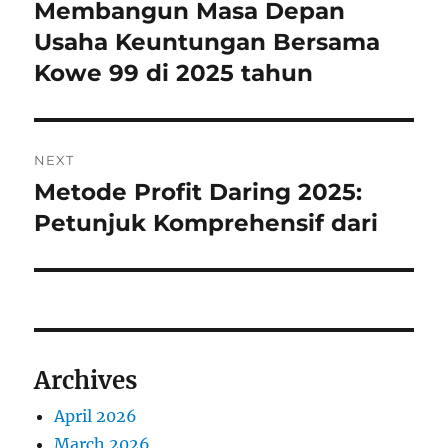
navigation
Membangun Masa Depan
Previous
post:
Usaha Keuntungan Bersama
Kowe 99 di 2025 tahun
NEXT
Metode Profit Daring 2025:
Next
post:
Petunjuk Komprehensif dari
Archives
April 2026
March 2026