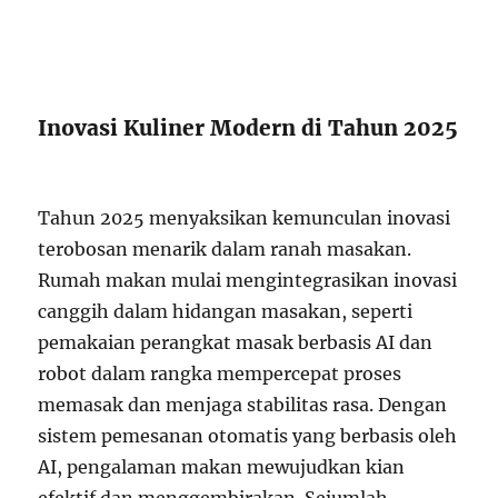
Inovasi Kuliner Modern di Tahun 2025
Tahun 2025 menyaksikan kemunculan inovasi
terobosan menarik dalam ranah masakan.
Rumah makan mulai mengintegrasikan inovasi
canggih dalam hidangan masakan, seperti
pemakaian perangkat masak berbasis AI dan
robot dalam rangka mempercepat proses
memasak dan menjaga stabilitas rasa. Dengan
sistem pemesanan otomatis yang berbasis oleh
AI, pengalaman makan mewujudkan kian