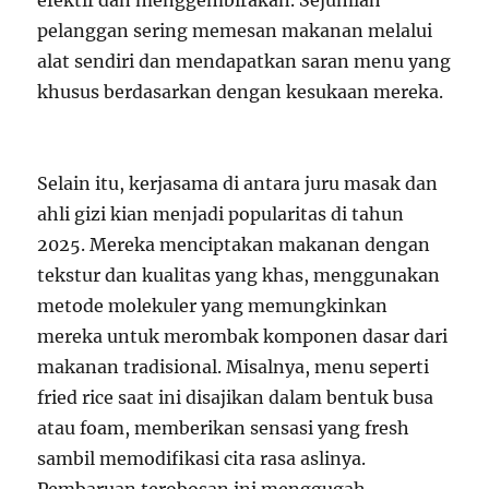
efektif dan menggembirakan. Sejumlah
pelanggan sering memesan makanan melalui
alat sendiri dan mendapatkan saran menu yang
khusus berdasarkan dengan kesukaan mereka.
Selain itu, kerjasama di antara juru masak dan
ahli gizi kian menjadi popularitas di tahun
2025. Mereka menciptakan makanan dengan
tekstur dan kualitas yang khas, menggunakan
metode molekuler yang memungkinkan
mereka untuk merombak komponen dasar dari
makanan tradisional. Misalnya, menu seperti
fried rice saat ini disajikan dalam bentuk busa
atau foam, memberikan sensasi yang fresh
sambil memodifikasi cita rasa aslinya.