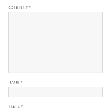
COMMENT
*
NAME
*
EMAIL
*