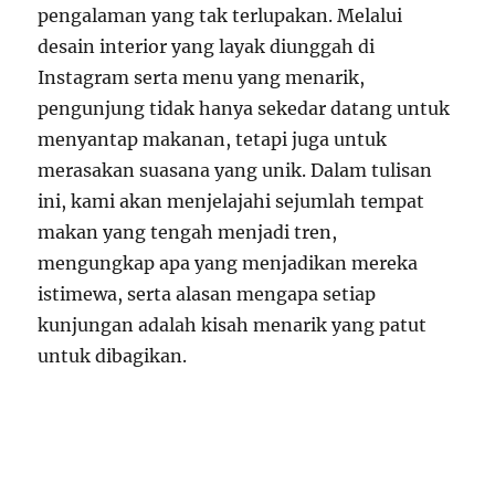
pengalaman yang tak terlupakan. Melalui
desain interior yang layak diunggah di
Instagram serta menu yang menarik,
pengunjung tidak hanya sekedar datang untuk
menyantap makanan, tetapi juga untuk
merasakan suasana yang unik. Dalam tulisan
ini, kami akan menjelajahi sejumlah tempat
makan yang tengah menjadi tren,
mengungkap apa yang menjadikan mereka
istimewa, serta alasan mengapa setiap
kunjungan adalah kisah menarik yang patut
untuk dibagikan.