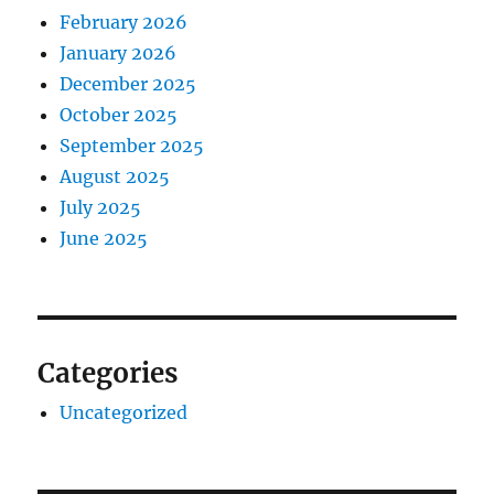
February 2026
January 2026
December 2025
October 2025
September 2025
August 2025
July 2025
June 2025
Categories
Uncategorized