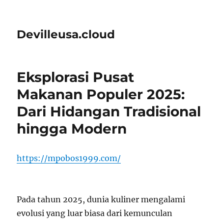
Devilleusa.cloud
Eksplorasi Pusat
Makanan Populer 2025:
Dari Hidangan Tradisional
hingga Modern
https://mpobos1999.com/
Pada tahun 2025, dunia kuliner mengalami
evolusi yang luar biasa dari kemunculan