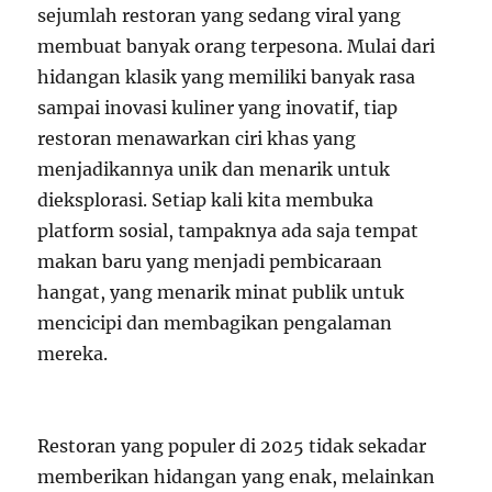
sejumlah restoran yang sedang viral yang
membuat banyak orang terpesona. Mulai dari
hidangan klasik yang memiliki banyak rasa
sampai inovasi kuliner yang inovatif, tiap
restoran menawarkan ciri khas yang
menjadikannya unik dan menarik untuk
dieksplorasi. Setiap kali kita membuka
platform sosial, tampaknya ada saja tempat
makan baru yang menjadi pembicaraan
hangat, yang menarik minat publik untuk
mencicipi dan membagikan pengalaman
mereka.
Restoran yang populer di 2025 tidak sekadar
memberikan hidangan yang enak, melainkan