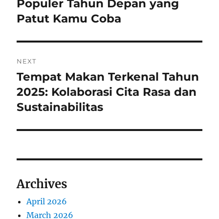
post:
Populer Tahun Depan yang
Patut Kamu Coba
NEXT
Tempat Makan Terkenal Tahun
Next
post:
2025: Kolaborasi Cita Rasa dan
Sustainabilitas
Archives
April 2026
March 2026