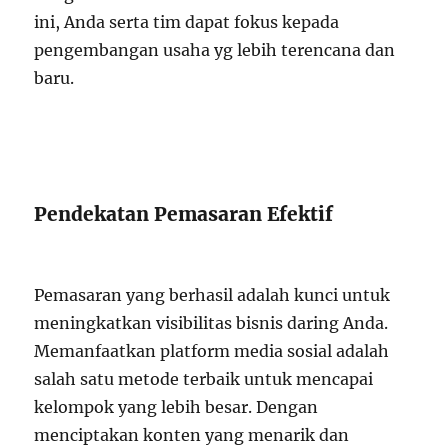
ini, Anda serta tim dapat fokus kepada
pengembangan usaha yg lebih terencana dan
baru.
Pendekatan Pemasaran Efektif
Pemasaran yang berhasil adalah kunci untuk
meningkatkan visibilitas bisnis daring Anda.
Memanfaatkan platform media sosial adalah
salah satu metode terbaik untuk mencapai
kelompok yang lebih besar. Dengan
menciptakan konten yang menarik dan