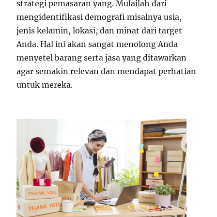
strategi pemasaran yang. Mulailah dari
mengidentifikasi demografi misalnya usia,
jenis kelamin, lokasi, dan minat dari target
Anda. Hal ini akan sangat menolong Anda
menyetel barang serta jasa yang ditawarkan
agar semakin relevan dan mendapat perhatian
untuk mereka.