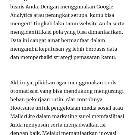
bisnis Anda. Dengan menggunakan Google
Analytics atau perangkat serupa, kamu bisa
mengerti tingkah laku tamu website Anda serta
mengidentifikasi pola yang bisa dimanfaatkan.
Data ini sangat amat bermanfaat dalam
mengambil keputusan yg lebih berbasis data
dan memperbaiki strategi pemasaran kamu.
Akhirnya, pikirkan agar menggunakan tools
otomatisasi yang bisa mendukung mengurangi
beban pekerjaan rutin. Alat contohnya
Hootsuite untuk pengelolaan media sosial atau
MailerLite dalam marketing surel memfasilitasi
Anda menyusun serta menjadwalkan isi
dengan baik. Melalui memanfaatkan inovasi