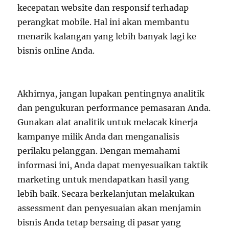
kecepatan website dan responsif terhadap
perangkat mobile. Hal ini akan membantu
menarik kalangan yang lebih banyak lagi ke
bisnis online Anda.
Akhirnya, jangan lupakan pentingnya analitik
dan pengukuran performance pemasaran Anda.
Gunakan alat analitik untuk melacak kinerja
kampanye milik Anda dan menganalisis
perilaku pelanggan. Dengan memahami
informasi ini, Anda dapat menyesuaikan taktik
marketing untuk mendapatkan hasil yang
lebih baik. Secara berkelanjutan melakukan
assessment dan penyesuaian akan menjamin
bisnis Anda tetap bersaing di pasar yang