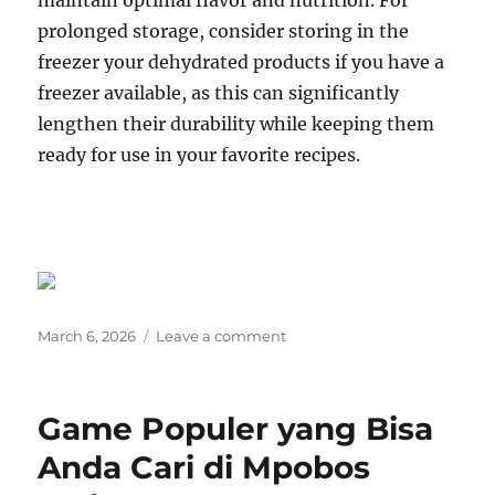
maintain optimal flavor and nutrition. For
prolonged storage, consider storing in the
freezer your dehydrated products if you have a
freezer available, as this can significantly
lengthen their durability while keeping them
ready for use in your favorite recipes.
Posted
on
March 6, 2026
Leave a comment
on
The
Ultimate
Guide
Game Populer yang Bisa
to
DIY
Anda Cari di Mpobos
Canning