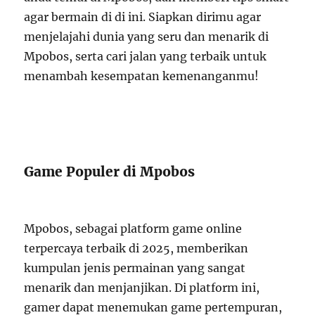
agar bermain di di ini. Siapkan dirimu agar
menjelajahi dunia yang seru dan menarik di
Mpobos, serta cari jalan yang terbaik untuk
menambah kesempatan kemenanganmu!
Game Populer di Mpobos
Mpobos, sebagai platform game online
terpercaya terbaik di 2025, memberikan
kumpulan jenis permainan yang sangat
menarik dan menjanjikan. Di platform ini,
gamer dapat menemukan game pertempuran,