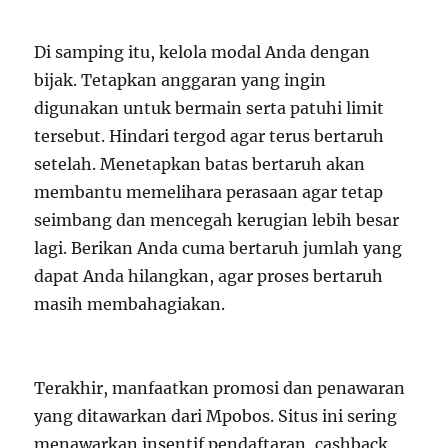
Di samping itu, kelola modal Anda dengan
bijak. Tetapkan anggaran yang ingin
digunakan untuk bermain serta patuhi limit
tersebut. Hindari tergod agar terus bertaruh
setelah. Menetapkan batas bertaruh akan
membantu memelihara perasaan agar tetap
seimbang dan mencegah kerugian lebih besar
lagi. Berikan Anda cuma bertaruh jumlah yang
dapat Anda hilangkan, agar proses bertaruh
masih membahagiakan.
Terakhir, manfaatkan promosi dan penawaran
yang ditawarkan dari Mpobos. Situs ini sering
menawarkan insentif pendaftaran, cashback,