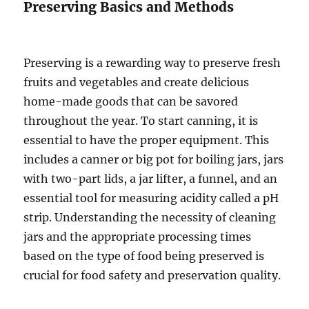
Preserving Basics and Methods
Preserving is a rewarding way to preserve fresh
fruits and vegetables and create delicious
home-made goods that can be savored
throughout the year. To start canning, it is
essential to have the proper equipment. This
includes a canner or big pot for boiling jars, jars
with two-part lids, a jar lifter, a funnel, and an
essential tool for measuring acidity called a pH
strip. Understanding the necessity of cleaning
jars and the appropriate processing times
based on the type of food being preserved is
crucial for food safety and preservation quality.