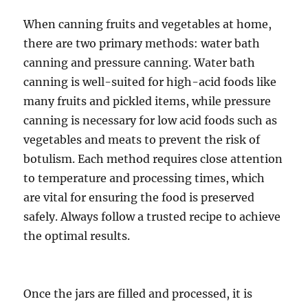
When canning fruits and vegetables at home,
there are two primary methods: water bath
canning and pressure canning. Water bath
canning is well-suited for high-acid foods like
many fruits and pickled items, while pressure
canning is necessary for low acid foods such as
vegetables and meats to prevent the risk of
botulism. Each method requires close attention
to temperature and processing times, which
are vital for ensuring the food is preserved
safely. Always follow a trusted recipe to achieve
the optimal results.
Once the jars are filled and processed, it is