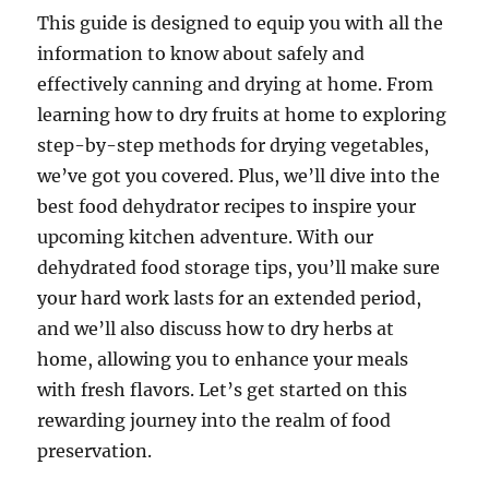
This guide is designed to equip you with all the
information to know about safely and
effectively canning and drying at home. From
learning how to dry fruits at home to exploring
step-by-step methods for drying vegetables,
we’ve got you covered. Plus, we’ll dive into the
best food dehydrator recipes to inspire your
upcoming kitchen adventure. With our
dehydrated food storage tips, you’ll make sure
your hard work lasts for an extended period,
and we’ll also discuss how to dry herbs at
home, allowing you to enhance your meals
with fresh flavors. Let’s get started on this
rewarding journey into the realm of food
preservation.