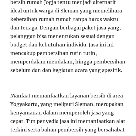
bersih rumah Jogja tentu menjadi alternatif
ideal untuk warga di Sleman yang memelihara
kebersihan rumah rumah tanpa harus waktu
dan tenaga. Dengan berbagai paket jasa yang,
pelanggan bisa menentukan sesuai dengan
budget dan kebutuhan individu. Jasa ini ini
mencakup pembersihan rutin rutin,
memperdalam mendalam, hingga pembersihan
sebelum dan dan kegiatan acara yang spesifik.
Manfaat memanfaatkan layanan bersih di area
Yogyakarta, yang meliputi Sleman, merupakan
kenyamanan dalam memperoleh jasa yang
cepat. Tim penyedia jasa ini memanfaatkan alat
terkini serta bahan pembersih yang bersahabat