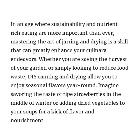
Sempurna
Rumah
Anda
In an age where sustainability and nutrient-
rich eating are more important than ever,
mastering the art of jarring and drying is a skill
that can greatly enhance your culinary
endeavors. Whether you are saving the harvest
of your garden or simply looking to reduce food
waste, DIY canning and drying allow you to
enjoy seasonal flavors year-round. Imagine
savoring the taste of ripe strawberries in the
middle of winter or adding dried vegetables to
your soups for a kick of flavor and
nourishment.